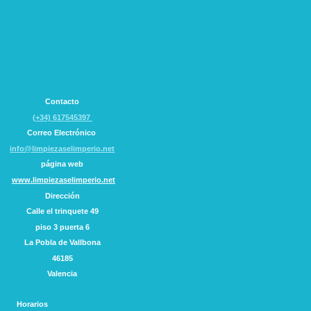
Contacto
(+34) 617545397
Correo Electrónico
info@limpiezaselimperio.net
página web
www.limpiezaselimperio.net
Dirección
Calle el trinquete
49
piso 3 puerta 6
La Pobla de Vallbona
46185
Valencia
Horarios