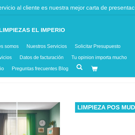
ervicio al cliente es nuestra mejor carta de presentac
LIMPIEZAS EL IMPERIO
es somos
Nuestros Servicios
Solicitar Presupuesto
vicios
Datos de facturación
Tu opinion importa mucho
io
Preguntas frecuentes Blog
LIMPIEZA POS MU
0,00 €