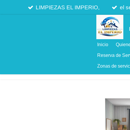
Ir
LIMPIEZAS EL IMPERIO,
el s
al
contenido
principal
Inicio
Quien
Reserva de Ser
Zonas de servic