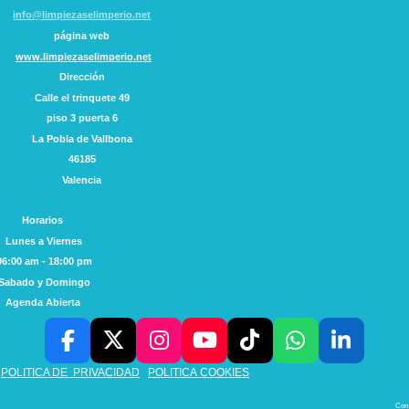
info@limpiezaselimperio.net
página web
www.limpiezaselimperio.net
Dirección
Calle el trinquete
49
piso 3 puerta 6
La Pobla de Vallbona
46185
Valencia
Horarios
Lunes a Viernes
06:00 am - 18:00 pm
Sabado y Domingo
Agenda Abierta
F
X
I
Y
T
W
L
a
n
o
i
h
i
POLITICA DE
PRIVACIDAD
POLITICA
COOKIES
c
s
u
k
a
n
Con 