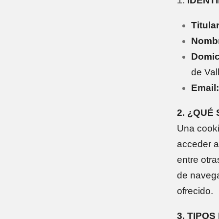
1.
IDENT
Titular
Nombr
Domici
de Val
Email:
2. ¿QUÉ
Una cooki
acceder a
entre otr
de navega
ofrecido.
3. TIPO