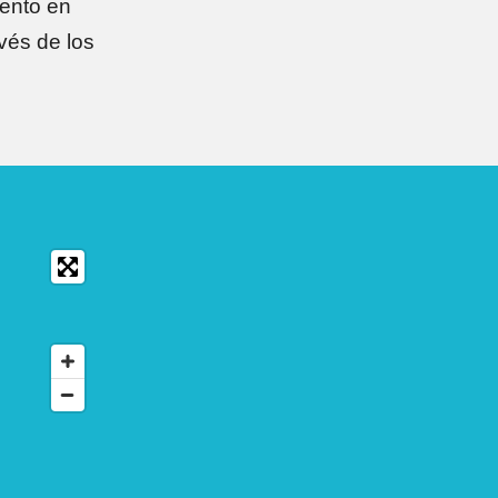
iento en
vés de los