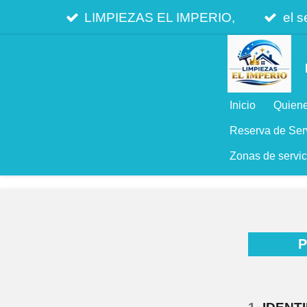
Ir
LIMPIEZAS EL IMPERIO,
el s
al
contenido
principal
Inicio
Quien
Reserva de Ser
Zonas de servic
P