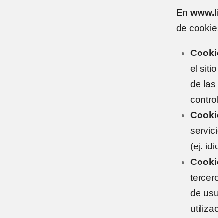
En
www.l
de cookie
Cooki
el sit
de las
contro
Cooki
servic
(ej. i
Cookie
tercer
de usua
utiliz