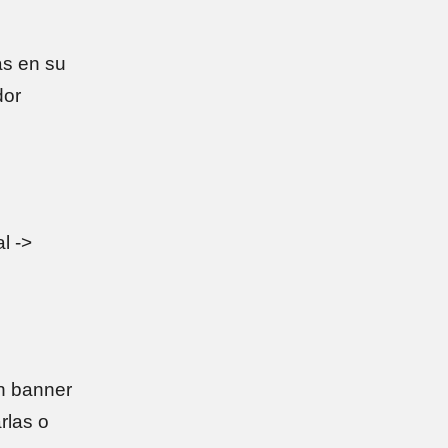
as en su
dor
l ->
un banner
rlas o