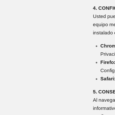
4. CONF
Usted pued
equipo me
instalado
Chrom
Privac
Firefo
Config
Safari
5. CONS
Al navega
informativ