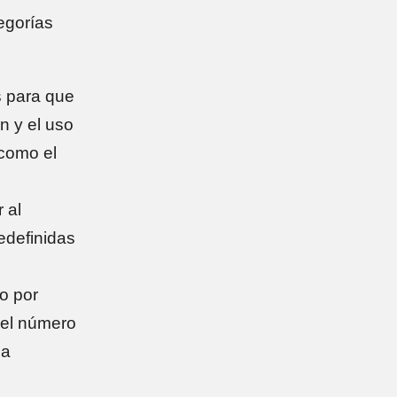
egorías
 para que
n y el uso
(como el
 al
edefinidas
o por
 el número
la