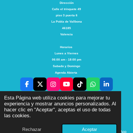
Dirección
Calle el trinquete
49
piso 3 puerta 6
La Pobla de Vallbona
46185
Valencia
Horarios
Lunes a Viernes
06:00 am - 18:00 pm
Sabado y Domingo
Agenda Abierta
F
X
I
Y
T
W
L
a
n
o
i
h
i
AVISO
POLITICA DE
PRIVACIDAD
POLITICA
COOKIES
LEGAL
Esta Página web utiliza cookies para mejorar tu
c
s
u
k
a
n
experiencia y mostrar anuncios personalizados. Al
e
t
T
T
t
k
Con la tecnología de
Webador
hacer clic en "Aceptar", aceptas el uso de todas
b
a
u
o
s
e
las cookies.
o
g
b
k
A
d
o
r
e
p
I
k
a
p
n
Rechazar
Aceptar
Correo electrónico
Teléfono
Mapa
Facebook
WhatsApp