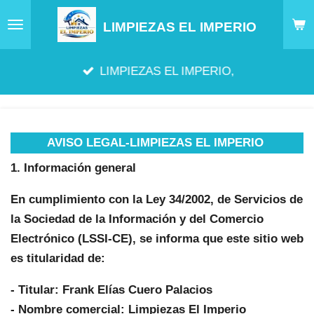
Ir
LIMPIEZAS EL IMPERIO
al
contenido
LIMPIEZAS EL IMPERIO,
principal
AVISO LEGAL-LIMPIEZAS EL IMPERIO
1. Información general
En cumplimiento con la Ley 34/2002, de Servicios de
la Sociedad de la Información y del Comercio
Electrónico (LSSI-CE), se informa que este sitio web
es titularidad de:
- Titular: Frank Elías Cuero Palacios
- Nombre comercial: Limpiezas El Imperio