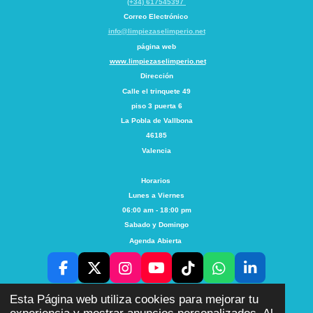
(+34) 617545397
Correo Electrónico
info@limpiezaselimperio.net
página web
www.limpiezaselimperio.net
Dirección
Calle el trinquete
49
piso 3 puerta 6
La Pobla de Vallbona
46185
Valencia
Horarios
Lunes a Viernes
06:00 am - 18:00 pm
Sabado y Domingo
Agenda Abierta
F
X
I
Y
T
W
L
a
n
o
i
h
i
AVISO
POLITICA DE
PRIVACIDAD
POLITICA
COOKIES
LEGAL
Esta Página web utiliza cookies para mejorar tu
c
s
u
k
a
n