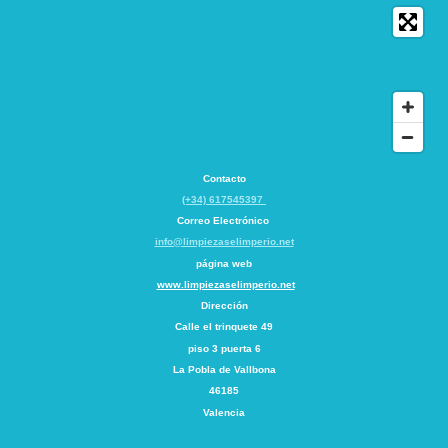
Contacto
(+34) 617545397
Correo Electrónico
info@limpiezaselimperio.net
página web
www.limpiezaselimperio.net
Dirección
Calle el trinquete
49
piso 3 puerta 6
La Pobla de Vallbona
46185
Valencia