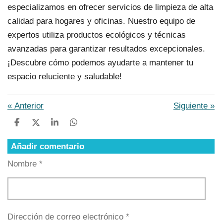
especializamos en ofrecer servicios de limpieza de alta
calidad para hogares y oficinas. Nuestro equipo de
expertos utiliza productos ecológicos y técnicas
avanzadas para garantizar resultados excepcionales.
¡Descubre cómo podemos ayudarte a mantener tu
espacio reluciente y saludable!
«
Anterior
Siguiente
»
C
C
C
C
o
o
o
o
m
m
m
m
Añadir comentario
p
p
p
p
a
a
a
a
Nombre *
r
r
r
r
t
t
t
t
i
i
i
i
r
r
r
r
Dirección de correo electrónico *