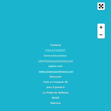
Contacto
(+34) 617545397
Correo Electrónico
info@limpiezaselimperio.net
página web
www.limpiezaselimperio.net
Dirección
Calle el trinquete
49
piso 3 puerta 6
La Pobla de Vallbona
46185
Valencia